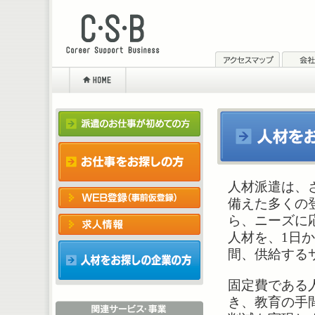
人材派遣は、
備えた多くの
ら、ニーズに
人材を、1日
間、供給する
固定費である
き、教育の手