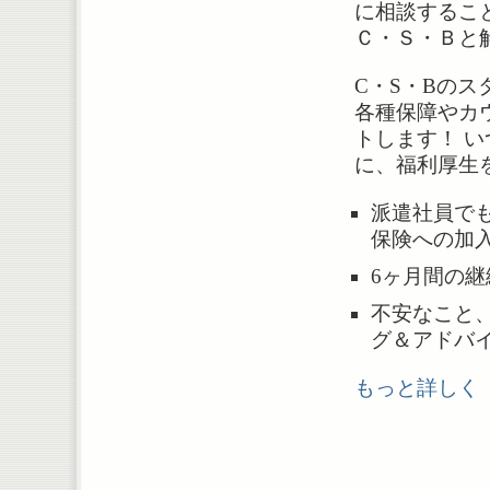
に相談するこ
Ｃ・Ｓ・Ｂと
C・S・Bのス
各種保障やカ
トします！ 
に、福利厚生
派遣社員で
保険への加
6ヶ月間の
不安なこと
グ＆アドバ
もっと詳しく