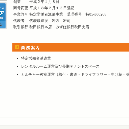
創業
平成２年１月８日
商号変更
平成１８年２月１３日登記
事業許可
特定労働者派遣事業 受理番号 特05-300208
代表者
代表取締役 岩方 雅司
取引銀行
秋田銀行本店 みずほ銀行秋田支店
業務案内
特定労働者派遣業
レンタルルーム運営及び長期テナントスペース
カルチャー教室運営（着付・書道・ドライフラワー・生け花・