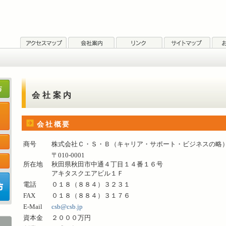
会社案内
会社概要
商号
株式会社Ｃ・Ｓ・Ｂ（キャリア・サポート・ビジネスの略
〒010-0001
所在地
秋田県秋田市中通４丁目１４番１６号
アキタスクエアビル１Ｆ
電話
０１８（８８４）３２３１
FAX
０１８（８８４）３１７６
E-Mail
csb@csb.jp
資本金
２０００万円